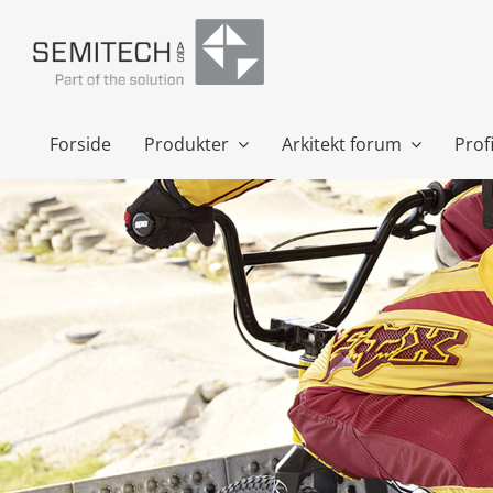
Skip
to
content
Forside
Produkter
Arkitekt forum
Profi