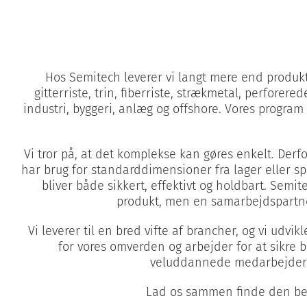
Hos Semitech leverer vi langt mere end produkte
gitterriste, trin, fiberriste, strækmetal, perfor
industri, byggeri, anlæg og offshore. Vores progra
Vi tror på, at det komplekse kan gøres enkelt. Derfor
har brug for standarddimensioner fra lager eller sp
bliver både sikkert, effektivt og holdbart. Semit
produkt, men en samarbejdspartne
Vi leverer til en bred vifte af brancher, og vi ud
for vores omverden og arbejder for at sikre b
veluddannede medarbejdere de
Lad os sammen finde den beds