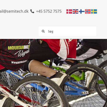
il@semitech.dk
+45 5752 7575
Søg
efter: