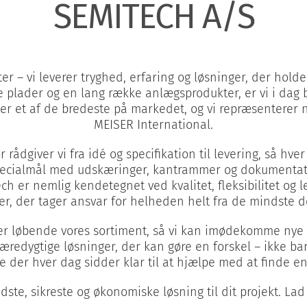
SEMITECH A/S
r – vi leverer tryghed, erfaring og løsninger, der hold
erede plader og en lang række anlægsprodukter, er vi i da
m er et af de bredeste på markedet, og vi repræsenterer
MEISER International.
 rådgiver vi fra idé og specifikation til levering, så hve
ecialmål med udskæringer, kantrammer og dokumentation, s
ech er nemlig kendetegnet ved kvalitet, fleksibilitet og l
r, der tager ansvar for helheden helt fra de mindste d
vikler løbende vores sortiment, så vi kan imødekomme nye
æredygtige løsninger, der kan gøre en forskel – ikke ba
r hver dag sidder klar til at hjælpe med at finde en l
te, sikreste og økonomiske løsning til dit projekt. La