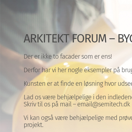
ARKITEKT FORUM – BY
Der er ikke to facader som er ens!
Derfor har vi her nogle eksempler på bru
Kunsten er at finde en løsning hvor udse
Lad os være behjælpelige i den indledend
Skriv til os på mail – email@semitech.dk
Vi kan også være behjælpelige med prøver 
projekt.