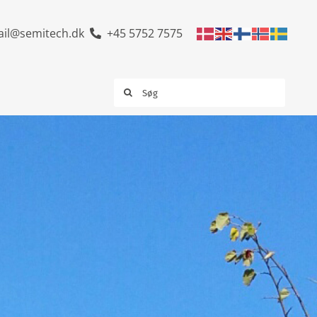
il@semitech.dk
+45 5752 7575
Søg
efter: