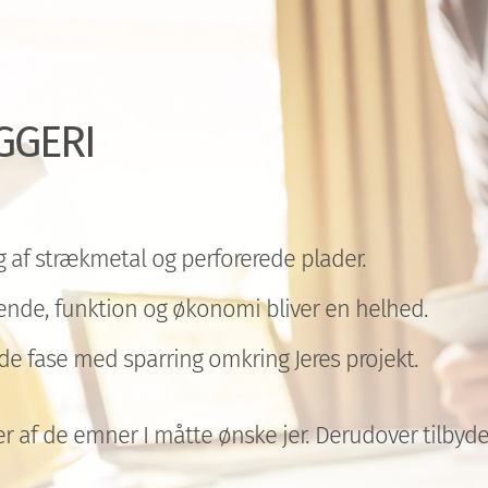
GGERI
g af strækmetal og perforerede plader.
ende, funktion og økonomi bliver en helhed.
e fase med sparring omkring Jeres projekt.
af de emner I måtte ønske jer. Derudover tilbyder v