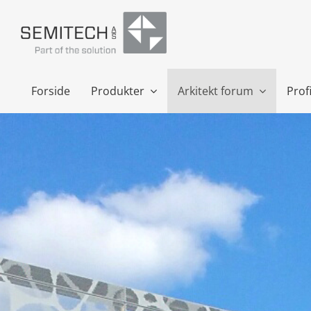
Skip
to
content
Forside
Produkter
Arkitekt forum
Profi