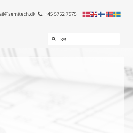
il@semitech.dk
+45 5752 7575
Søg
efter: