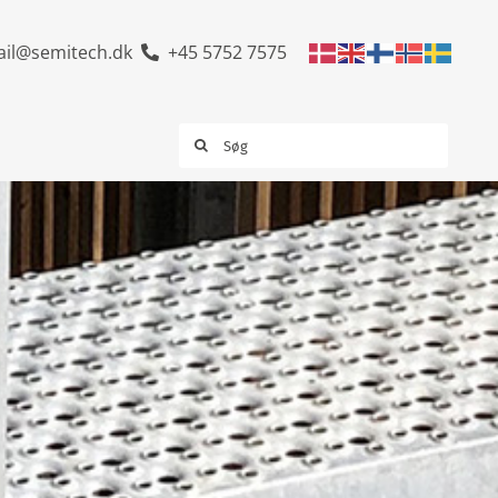
il@semitech.dk
+45 5752 7575
Søg
efter: