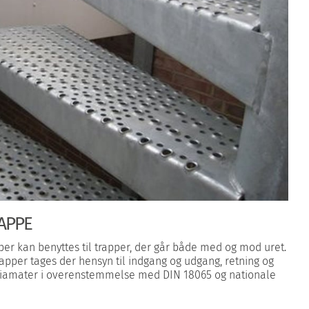
RAPPE
pper kan benyttes til trapper, der går både med og mod uret.
rapper tages der hensyn til indgang og udgang, retning og
pediamater i overenstemmelse med DIN 18065 og nationale