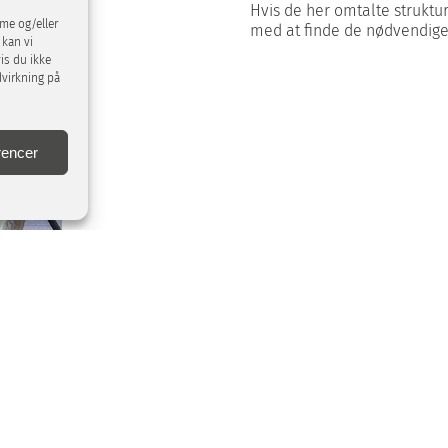
Hvis de her omtalte struktur
mme og/eller
med at finde de nødvendige
 kan vi
is du ikke
dvirkning på
rencer