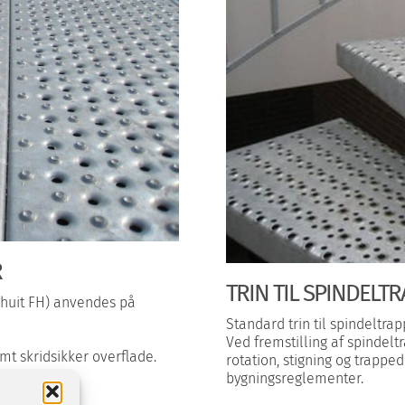
R
TRIN TIL SPINDELT
huit FH) anvendes på
Standard trin til spindeltra
Ved fremstilling af spindelt
mt skridsikker overflade.
rotation, stigning og trap
bygningsreglementer.