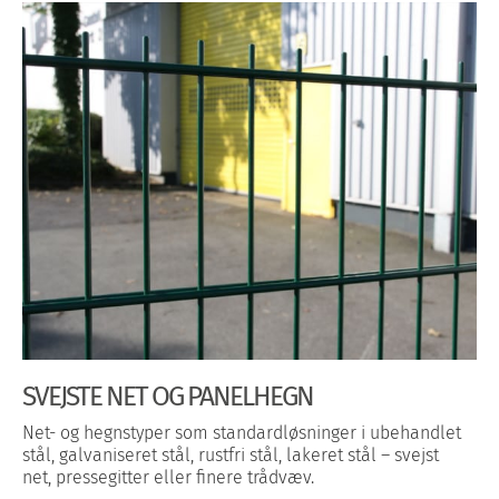
SVEJSTE NET OG PANELHEGN
Net- og hegnstyper som standardløsninger i ubehandlet
stål, galvaniseret stål, rustfri stål, lakeret stål – svejst
net, pressegitter eller finere trådvæv​.