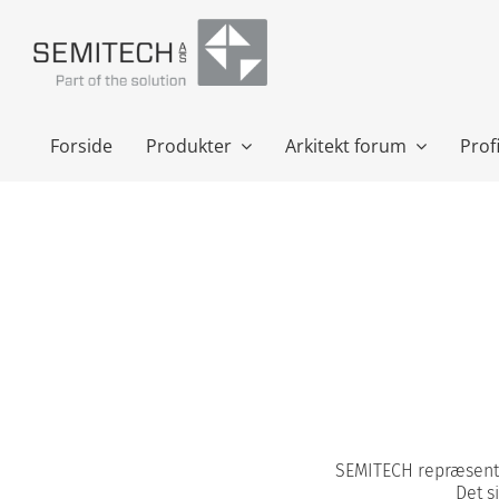
Skip
to
content
Forside
Produkter
Arkitekt forum
Profi
SEMITECH repræsente
Det s