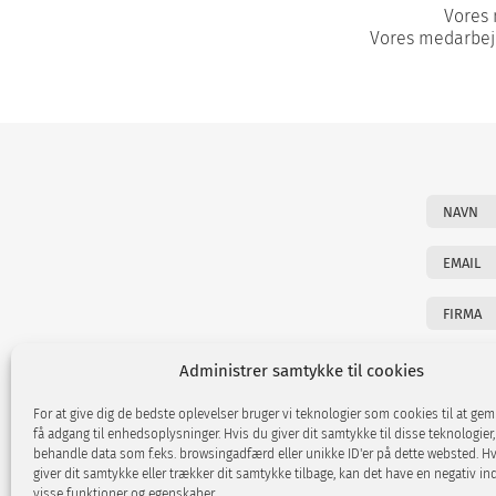
Vores 
Vores medarbejd
Administrer samtykke til cookies
For at give dig de bedste oplevelser bruger vi teknologier som cookies til at ge
få adgang til enhedsoplysninger. Hvis du giver dit samtykke til disse teknologier,
behandle data som f.eks. browsingadfærd eller unikke ID'er på dette websted. Hv
giver dit samtykke eller trækker dit samtykke tilbage, kan det have en negativ in
visse funktioner og egenskaber.