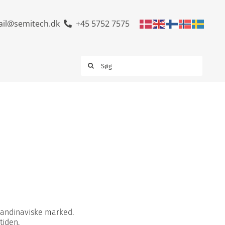
il@semitech.dk
+45 5752 7575
Søg
efter:
kandinaviske marked.
tiden.