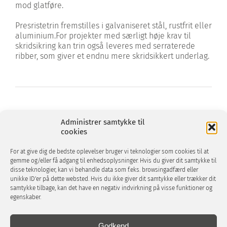
mod glatføre.
Presristetrin fremstilles i galvaniseret stål, rustfrit eller
aluminium.For projekter med særligt høje krav til
skridsikring kan trin også leveres med serraterede
ribber, som giver et endnu mere skridsikkert underlag.
Administrer samtykke til
cookies
For at give dig de bedste oplevelser bruger vi teknologier som cookies til at
gemme og/eller få adgang til enhedsoplysninger. Hvis du giver dit samtykke til
FANDT DU IKKE HVAD DU SØGTE – SIDDER
disse teknologier, kan vi behandle data som f.eks. browsingadfærd eller
VI KLAR VED TELEFONEN
unikke ID'er på dette websted. Hvis du ikke giver dit samtykke eller trækker dit
samtykke tilbage, kan det have en negativ indvirkning på visse funktioner og
egenskaber.
Godkend