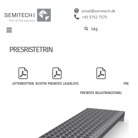
Skip
to
email@semitech.dk
content
+45 5752 7575
Søg
Toggle
efter:
Navigation
Forside
PRESRISTETRIN
Produkter
Arkitekt forum
GITTERRISTTRIN
RUSTFRI PRESRISTE LAGERLISTE
PRESRIST
PRESRISTE BELASTNINGSTABEL
Profil
Galleri