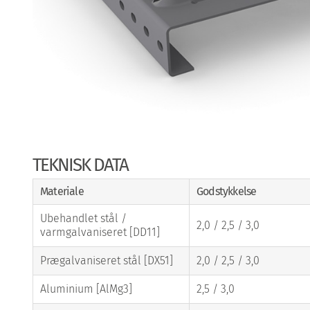
TEKNISK DATA
Materiale
Godstykkelse
Ubehandlet stål /
2,0 / 2,5 / 3,0
varmgalvaniseret [DD11]
Prægalvaniseret stål [DX51]
2,0 / 2,5 / 3,0
Aluminium [AlMg3]
2,5 / 3,0