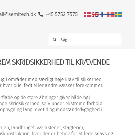
il@semitech.dk
+45 5752 7575
Søg
efter:
REM SKRIDSIKKERHED TIL KRÆVENDE
rug i områder med særligt høje krav til sikkerhed,
ær hvor olie, fedt eller andre væsker forekommer.
rflade og de store åbninger giver både høj
de skridsikkerhed, selv under ekstreme forhold.
 opbygning lang levetid og modstandsdygtighed i
trien, landbruget, værksteder, slagterier,
skonstruktion, hvor der er behov for at lede snavs og