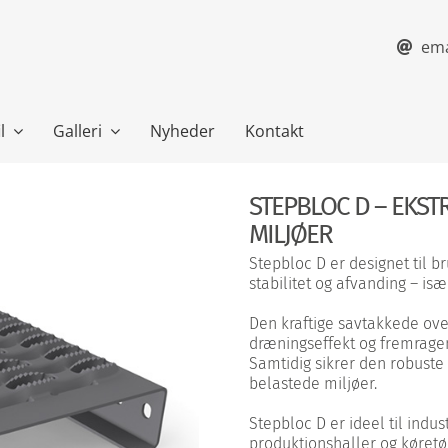
ema
l
Galleri
Nyheder
Kontakt
STEPBLOC D – EKST
MILJØER
Stepbloc D er designet til b
stabilitet og afvanding – is
Den kraftige savtakkede ove
dræningseffekt og fremragen
Samtidig sikrer den robuste
belastede miljøer.
Stepbloc D er ideel til indus
produktionshaller og køretøj