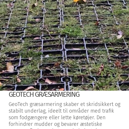
GEOTECH GRÆSARMERING
GeoTech græsarmering skaber et skridsikkert og
stabilt underlag, ideelt til områder med trafik
som fodgængere eller lette køretøjer. Den
forhindrer mudder og bevarer æstetiske