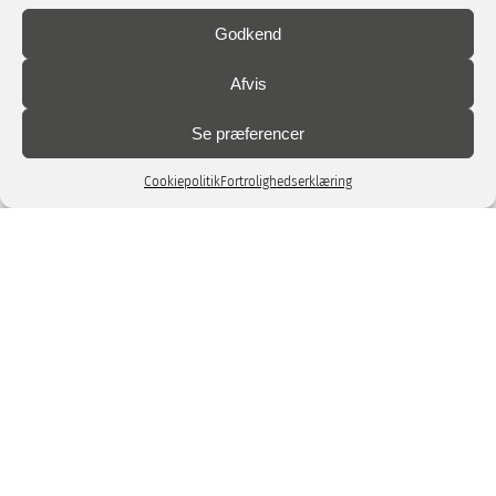
Godkend
Afvis
Se præferencer
Cookiepolitik
Fortrolighedserklæring
GRÆSARMERING OG KANTSKINNER
GRÆSARMERING DATABLAD
GRÆSARMERING TIL HESTEH
VIDEO
GRÆSARMERING
VIDEO
GRÆSARMERING PÅ SKRÆNTER
VIDEO
BRANDVEJ MED GRÆS